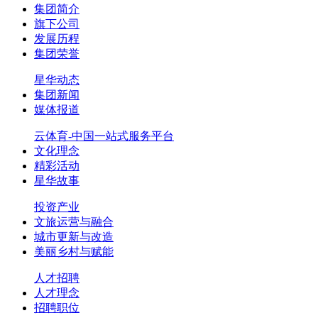
集团简介
旗下公司
发展历程
集团荣誉
星华动态
集团新闻
媒体报道
云体育-中国一站式服务平台
文化理念
精彩活动
星华故事
投资产业
文旅运营与融合
城市更新与改造
美丽乡村与赋能
人才招聘
人才理念
招聘职位