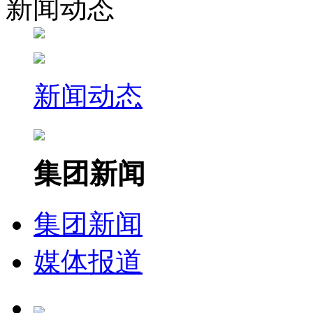
新闻动态
新闻动态
集团新闻
集团新闻
媒体报道