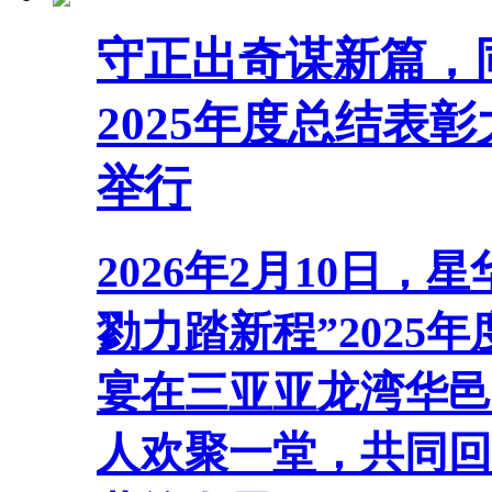
守正出奇谋新篇，同
2025年度总结表彰
举行
2026年2月10日
勠力踏新程”2025
宴在三亚亚龙湾华邑
人欢聚一堂，共同回