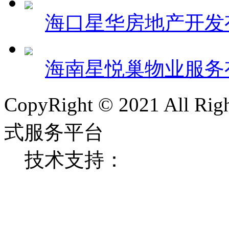
海口星华房地产开发
海南星悦巢物业服务
CopyRight © 2021 All
式服务平台
技术支持：