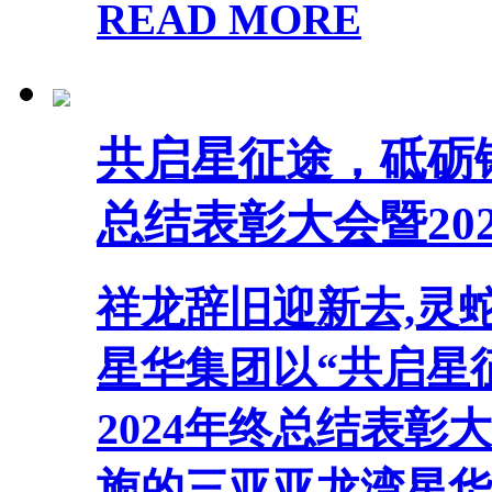
READ MORE
共启星征途，砥砺铸华
总结表彰大会暨20
祥龙辞旧迎新去,灵蛇纳
星华集团以“共启星
2024年终总结表彰
旎的三亚亚龙湾星华