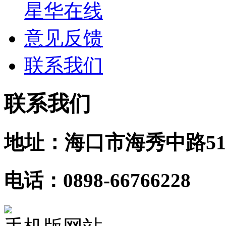
星华在线
意见反馈
联系我们
联系我们
地址：海口市海秀中路51
电话：0898-66766228