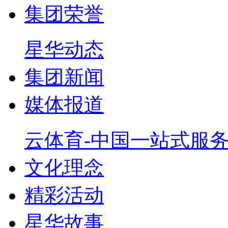
集团荣誉
星华动态
集团新闻
媒体报道
云体育-中国一站式服
文化理念
精彩活动
星华故事