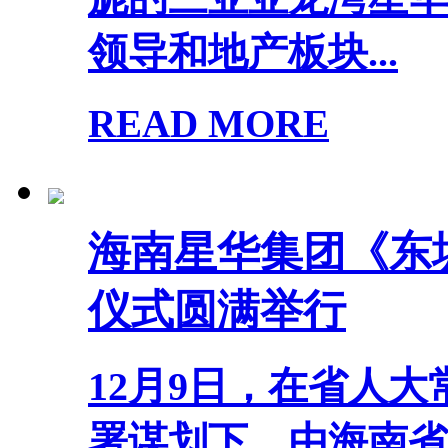
领导和地产板块...
READ MORE
海南星华集团《东
仪式圆满举行
12月9日，在省人
署谋划下，由海南省