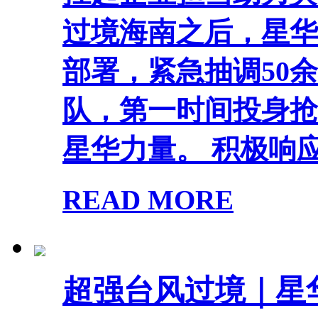
过境海南之后，星华
部署，紧急抽调50
队，第一时间投身抢
星华力量。 积极响应.
READ MORE
超强台风过境｜星