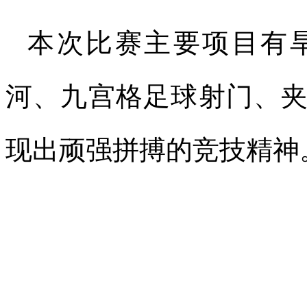
本次比赛主要项目有
河、九宫格足球射门、
现出顽强拼搏的竞技精神