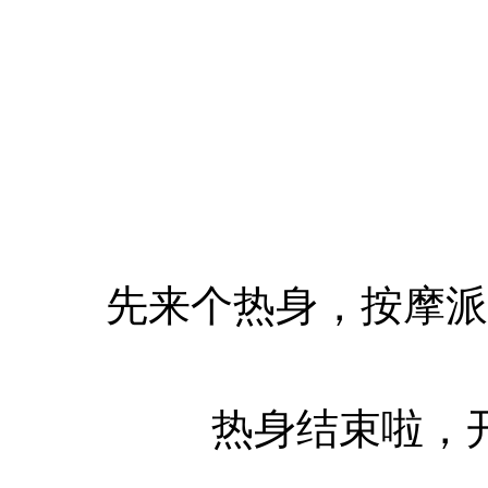
先来个热身，按摩派
热身结束啦，