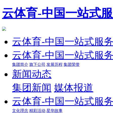
云体育-中国一站式
云体育-中国一站式服
云体育-中国一站式服
集团简介
旗下公司
发展历程
集团荣誉
新闻动态
集团新闻
媒体报道
云体育-中国一站式服
文化理念
精彩活动
星华故事