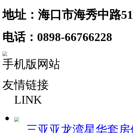
地址：海口市海秀中路51
电话：0898-66766228
手机版网站
友情链接
LINK
三亚亚龙湾星华套房