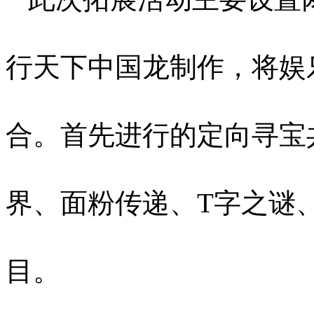
行天下中国龙制作，将娱
合。首先进行的定向寻宝
界、面粉传递、T字之谜、
目。