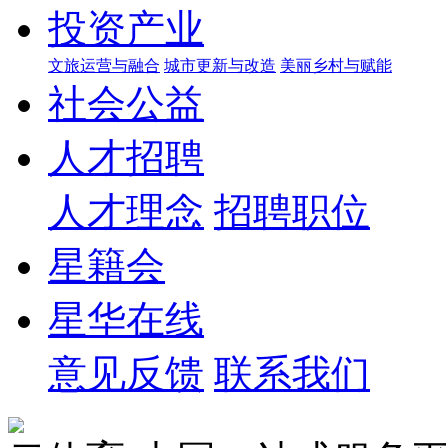
投资产业
文旅运营与融合
城市更新与改造
美丽乡村与赋能
社会公益
人才招聘
人才理念
招聘职位
星籍会
星华在线
意见反馈
联系我们