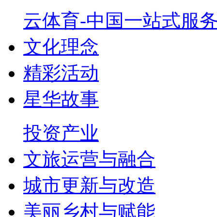
云体育-中国一站式服
文化理念
精彩活动
星华故事
投资产业
文旅运营与融合
城市更新与改造
美丽乡村与赋能