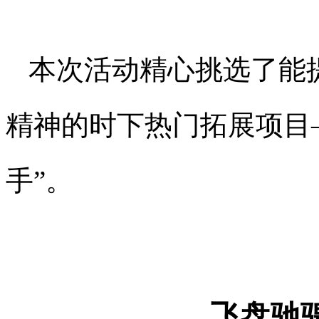
本次活动精心挑选了能
精神的时下热门拓展项目—
手”。
飞盘驰