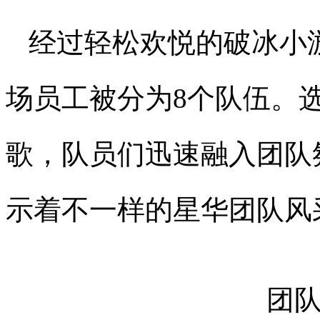
经过轻松欢悦的破冰小
场员工被分为8个队伍。
歌，队员们迅速融入团队
示着不一样的星华团队风
团