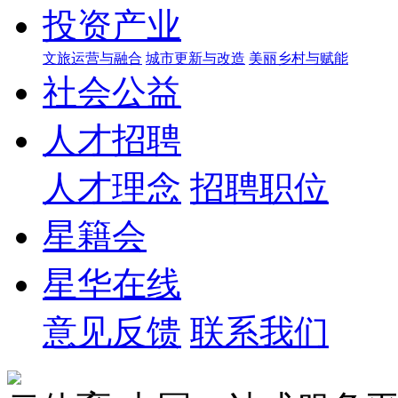
投资产业
文旅运营与融合
城市更新与改造
美丽乡村与赋能
社会公益
人才招聘
人才理念
招聘职位
星籍会
星华在线
意见反馈
联系我们