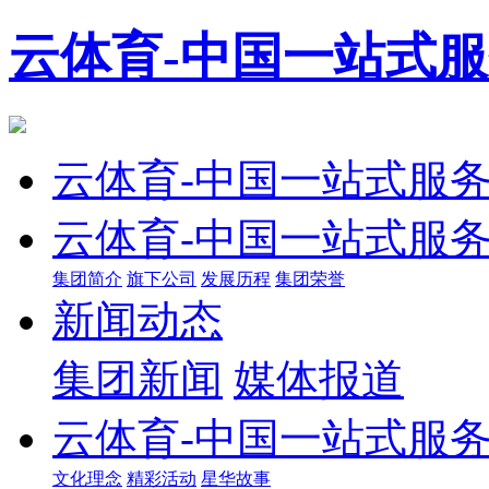
云体育-中国一站式
云体育-中国一站式服
云体育-中国一站式服
集团简介
旗下公司
发展历程
集团荣誉
新闻动态
集团新闻
媒体报道
云体育-中国一站式服
文化理念
精彩活动
星华故事