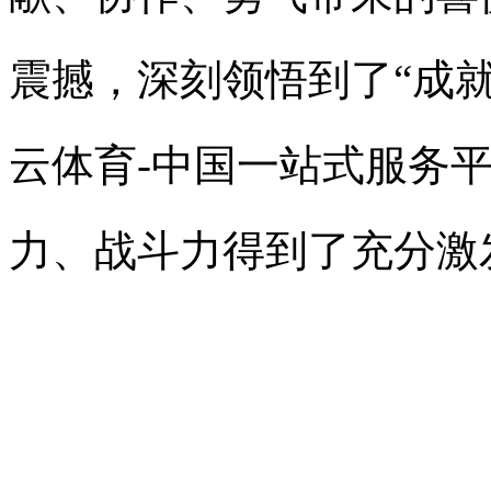
震撼，深刻领悟到了“成
云体育-中国一站式服务
力、战斗力得到了充分激